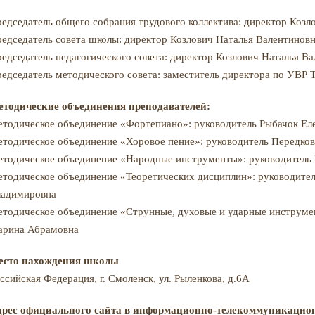
едседатель общего собрания трудового коллектива: директор Козл
едседатель совета школы: директор Козлович Наталья Валентинов
едседатель педагогического совета: директор Козлович Наталья В
едседатель методического совета: заместитель директора по УВР 
тодические объединения преподавателей:
тодическое объединение «Фортепиано»: руководитель Рыбачок Ел
тодическое объединение «Хоровое пение»: руководитель Передко
тодическое объединение «Народные инструменты»: руководитель
тодическое объединение «Теоретических дисциплин»: руководите
адимировна
тодическое объединение «Струнные, духовые и ударные инструмен
рина Абрамовна
есто нахождения школы
ссийская Федерация, г. Смоленск, ул. Рыленкова, д.6А
рес официального сайта в информационно-телекоммуникацион