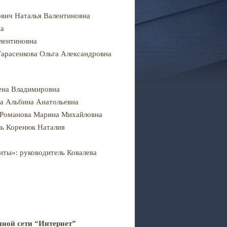
ович Наталья Валентиновна
на
алентиновна
Тарасенкова Ольга Александровна
ена Владимировна
ва Альбина Анатольевна
 Романова Марина Михайловна
ль Коренюк Наталия
ты»: руководитель Ковалева
ной сети “Интернет”