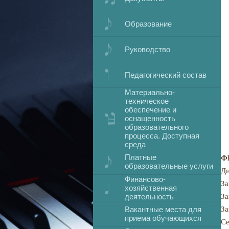
Образование
Руководство
Педагогический состав
Материально-
техническое
обеспечение и
оснащенность
образовательного
процесса. Доступная
среда
Платные
Ф
образовательные услуги
Ди
Финансово-
За
хозяйственная
деятельность
За
Вакантные места для
За
приема обучающихся
Се