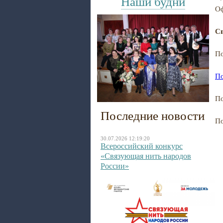
Наши будни
Оф
Cв
По
По
По
Последние новости
По
30.07.2026 12:19:20
Всероссийский конкурс
«Связующая нить народов
России»