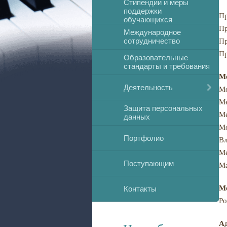
Стипендии и меры
поддержки
Пр
обучающихся
Пр
Международное
сотрудничество
Пр
Пр
Образовательные
стандарты и требования
Ме
Деятельность
Ме
Ме
Защита персональных
Ме
данных
Ме
Портфолио
Вл
Ме
Поступающим
Ма
М
Контакты
Ро
Ад