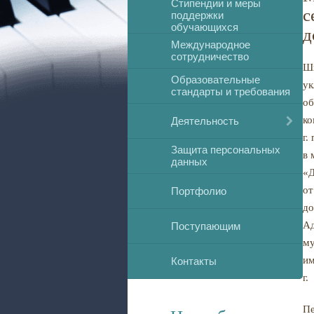
Стипендии и меры
с
поддержки
обучающихся
д
Международное
сотрудничество
Шк
Образовательные
ук
стандарты и требования
об
ко
Деятельность
г.
Защита персональных
в 
данных
«Д
от
Портфолио
до
Ад
Поступающим
му
им
Контакты
г.
Пе