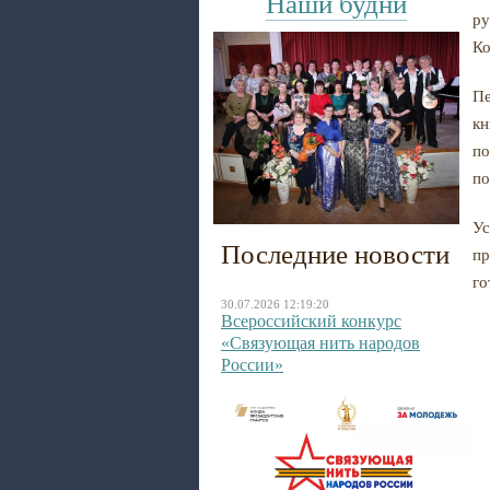
Наши будни
ру
Ко
Пе
кн
по
по
Ус
Последние новости
пр
го
30.07.2026 12:19:20
Всероссийский конкурс
«Связующая нить народов
России»