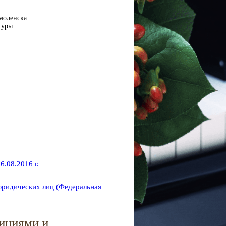
моленска.
туры
.08.2016 г.
юридических лиц (Федеральная
дициями и