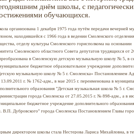
егодняшним днём школы, с педагогически
остижениями обучающихся.
ола организована 1 декабря 1975 года путём передачи вечерней 
лоном, находившейся с 1966 года в ведении Смоленского отделени
щества, отделу культуры Смоленского горисполкома на основании
митета Смоленского областного Совета депутатов трудящихся от 26
 преобразована в Смоленскую детскую музыкальную школу № 5, в с
муниципальное бюджетное образовательное учреждение дополнител
етскую музыкальную школу № 5 г. Смоленска» Постановлением А
 13.09.2011 г. № 1762-адм., в мае 2015 г. переименована в муниц
полнительного образования "Детская музыкальная школа № 5 г. См
министрации города Смоленска от 27.05.2015 г. № 898-адм., а в ию
ниципальное бюджетное учреждение дополнительного образования
. В.П. Дубровского" города Смоленска Постановлением Главы горо
рвым директором школы стала Нестерова Лариса Михайловна, в те