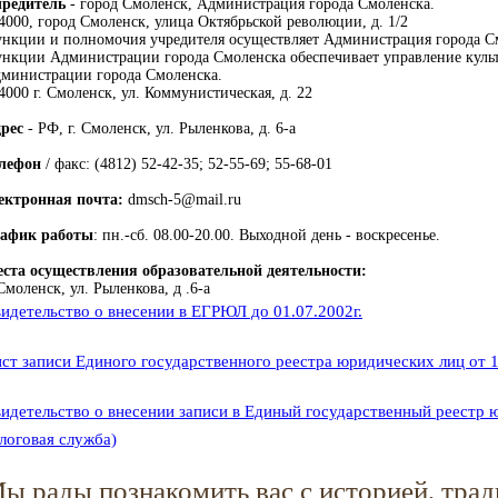
редитель
- город Смоленск, Администрация города Смоленска.
4000, город Смоленск, улица Октябрьской революции, д. 1/2
нкции и полномочия учредителя осуществляет Администрация города С
нкции Администрации города Смоленска обеспечивает управление куль
министрации города Смоленска.
4000 г. Смоленск, ул. Коммунистическая, д. 22
рес
- РФ, г. Смоленск, ул. Рыленкова, д. 6-а
лефон
/ факс: (4812) 52-42-35; 52-55-69; 55-68-01
ектронная почта:
dmsch-5@mail.ru
афик работы
: пн.-сб. 08.00-20.00. Выходной день - воскресенье.
ста осуществления образовательной деятельности:
 Смоленск, ул. Рыленкова, д .6-а
идетельство о внесении в ЕГРЮЛ до 01.07.2002г.
ст записи Единого государственного реестра юридических лиц от 16
идетельство о внесении записи в Единый государственный реестр 
логовая служба)
ы рады познакомить вас с историей, тра