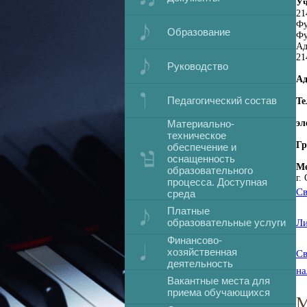
Уч
21
Фу
Образование
Фу
Ад
21
Руководство
Ад
Педагогический состав
Те
Материально-
эл
техническое
Гр
обеспечение и
оснащенность
Ме
образовательного
г.
процесса. Доступная
Св
среда
Платные
образовательные услуги
Ли
Финансово-
хозяйственная
Св
деятельность
на
Вакантные места для
приема обучающихся
М