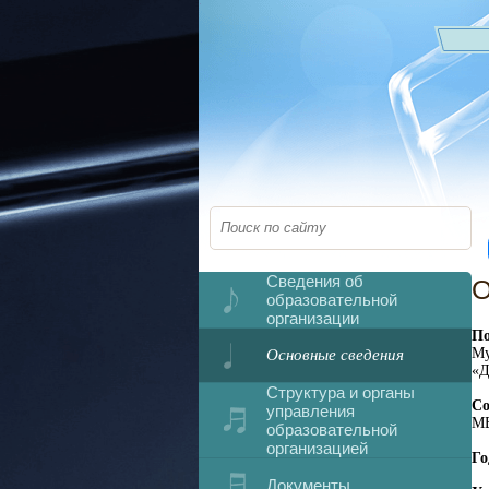
Сведения об
О
образовательной
организации
По
Му
Основные сведения
«Д
Структура и органы
Со
управления
МБ
образовательной
организацией
Го
Документы