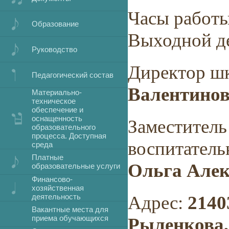
Часы работы:
Образование
Выходной де
Руководство
Директор ш
Педагогический состав
Валентино
Материально-
техническое
обеспечение и
оснащенность
Заместитель
образовательного
процесса. Доступная
воспитатель
среда
Платные
Ольга Алек
образовательные услуги
Финансово-
хозяйственная
деятельность
Адрес:
2140
Вакантные места для
приема обучающихся
Рыленкова, 