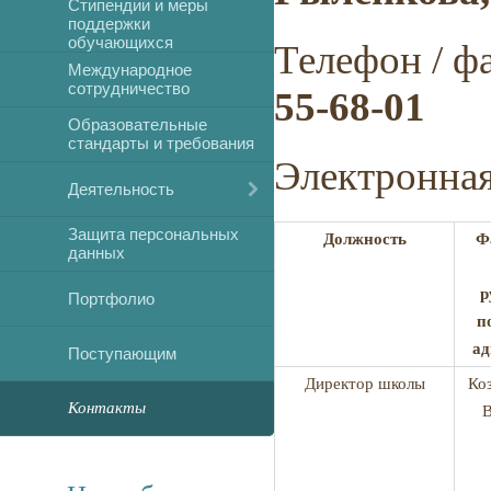
Стипендии и меры
поддержки
обучающихся
Телефон / ф
Международное
сотрудничество
55-68-01
Образовательные
стандарты и требования
Электронная
Деятельность
Защита персональных
Должность
Ф
данных
р
Портфолио
п
ад
Поступающим
Директор школы
Ко
Контакты
В