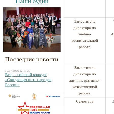
Наши будни
Заместитель
директора по
учебно-
А
воспитательной
работе
Последние новости
Заместитель
30.07.2026 12:19:20
директора по
Всероссийский конкурс
«Связующая нить народов
административно-
России»
хозяйственной
работе
Секретарь