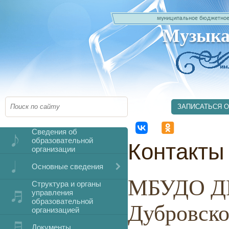
муниципальное бюджетное
Музыка
ЗАПИСАТЬСЯ 
Сведения об
образовательной
Контакты
организации
Основные сведения
МБУДО ДМ
Структура и органы
управления
образовательной
Дубровско
организацией
Документы