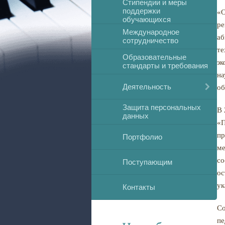
Стипендии и меры
поддержки
«О
обучающихся
ре
Международное
аб
сотрудничество
те
Образовательные
эк
стандарты и требования
на
Деятельность
об
Защита персональных
В 
данных
«П
пр
Портфолио
ме
со
Поступающим
ос
ук
Контакты
Со
пе