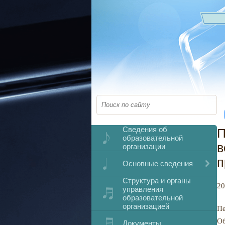
Сведения об
П
образовательной
в
организации
п
Основные сведения
Структура и органы
20
управления
образовательной
организацией
Пе
Об
Документы