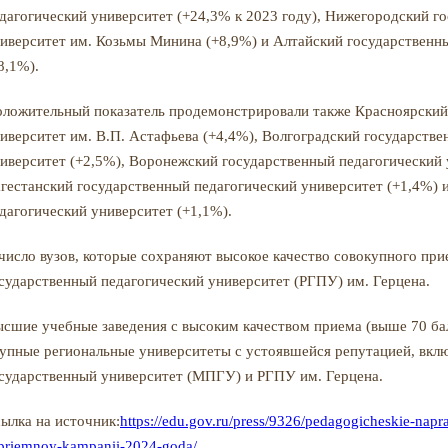
дагогический университет (+24,3% к 2023 году), Нижегородский г
иверситет им. Козьмы Минина (+8,9%) и Алтайский государственн
8,1%).
ложительный показатель продемонстрировали также Красноярский
иверситет им. В.П. Астафьева (+4,4%), Волгоградский государств
иверситет (+2,5%), Воронежский государственный педагогический 
гестанский государственный педагогический университет (+1,4%)
дагогический университет (+1,1%).
число вузов, которые сохраняют высокое качество совокупного при
сударственный педагогический университет (РГПУ) им. Герцена.
сшие учебные заведения с высоким качеством приема (выше 70 ба
упные региональные университеты с устоявшейся репутацией, вкл
сударственный университет (МПГУ) и РГПУ им. Герцена.
ылка на источник:
https://edu.gov.ru/press/9326/pedagogicheskie-napr
priemnoy-kampanii-2024-goda/