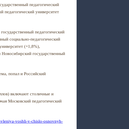
осударственный педагогический
ый педагогический университет
 государственный педагогический
енный социально-педагогический
университет (+1,8%),
 и Новосибирский государственный
ема, попал и Российский
ллов) включают столичные и
ючая Московский педагогический
avleniya-voshli-v-chislo-osnovnyh-