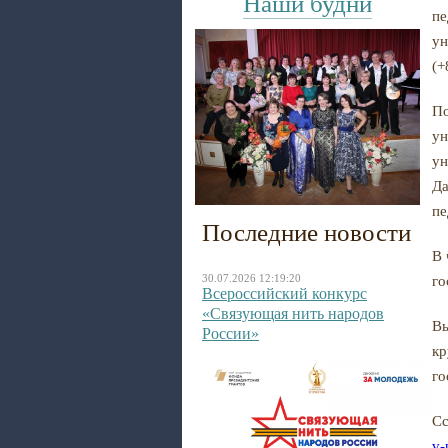
Наши будни
пе
ун
(+
По
ун
ун
Да
пе
Последние новости
В 
30.07.2026 12:19:20
го
Всероссийский конкурс
«Связующая нить народов
Вы
России»
кр
го
Сс
v-