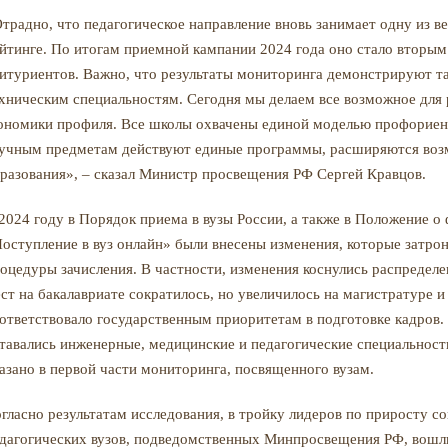
традно, что педагогическое направление вновь занимает одну из 
йтинге. По итогам приемной кампании 2024 года оно стало вторым
итуриентов. Важно, что результаты мониторинга демонстрируют та
хническим специальностям. Сегодня мы делаем все возможное для 
ономики профиля. Все школы охвачены единой моделью профориент
учным предметам действуют единые программы, расширяются воз
разования», – сказал Министр просвещения РФ Сергей Кравцов.
2024 году в Порядок приема в вузы России, а также в Положение 
оступление в вуз онлайн» были внесены изменения, которые затро
оцедуры зачисления. В частности, изменения коснулись распредел
ст на бакалавриате сократилось, но увеличилось на магистратуре и
ответствовало государственным приоритетам в подготовке кадров
тавались инженерные, медицинские и педагогические специальности,
азано в первой части мониторинга, посвященного вузам.
гласно результатам исследования, в тройку лидеров по приросту с
дагогических вузов, подведомственных Минпросвещения РФ, вошл